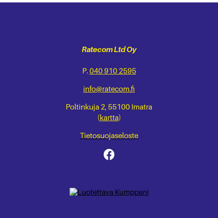
Ratecom Ltd Oy
P.
040 910 2595
info@ratecom.fi
Poltinkuja 2, 55100 Imatra
(
kartta
)
Tietosuojaseloste